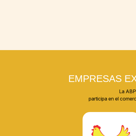
EMPRESAS E
La ABPA
participa en el come