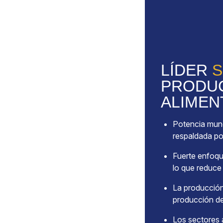
LÍDER
S
PRODUC
ALIMEN
Potencia mund
respaldada por
Fuerte enfoque
lo que reduce 
La producció
producción de
Los sectores 