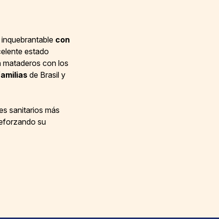
inquebrantable
con
celente estado
ra mataderos con los
amilias
de Brasil y
res sanitarios más
 reforzando su