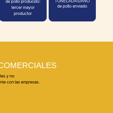
TONELADAS/AÑO
de pollo producido:
de pollo enviado
tercer mayor
productor
COMERCIALES
les y no
nte con las empresas.