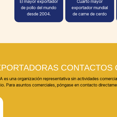
El mayor exportador
Cuarto mayor
de pollo del mundo
exportador mundial
desde 2004.
de carne de cerdo
XPORTADORAS CONTACTOS 
 es una organización representativa sin actividades comercia
rcio. Para asuntos comerciales, póngase en contacto directame