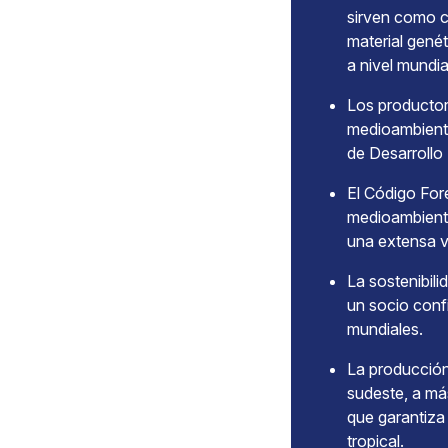
sirven como c
material gené
a nivel mundia
Los productor
medioambienta
de Desarrollo
El Código Fore
medioambienta
una extensa 
La sostenibili
un socio conf
mundiales.
La producción 
sudeste, a má
que garantiza
tropical.