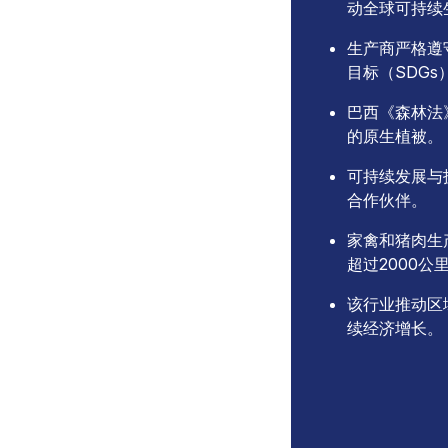
动全球可持续
生产商严格遵
目标（SDGs
巴西《森林法
的原生植被。
可持续发展与
合作伙伴。
家禽和猪肉生
超过2000
该行业推动区
续经济增长。