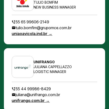
TULIO BOMFIM
NEW BUSINESS MANAGER
55 65 99606-2149
tulio.bomfim@grupomce.com.br
uniaoavicola.ind.br →
UNIFRANGO
JULIANA CAPPELLAZZO
LOGISTIC MANAGER
55 44 99986-8429
juliana@unifrango.com.br
unifrango.com.br →