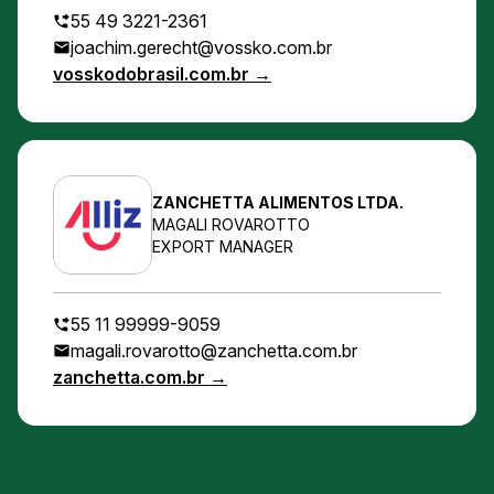
55 49 3221-2361
joachim.gerecht@vossko.com.br
vosskodobrasil.com.br →
ZANCHETTA ALIMENTOS LTDA.
MAGALI ROVAROTTO
EXPORT MANAGER
55 11 99999-9059
magali.rovarotto@zanchetta.com.br
zanchetta.com.br →