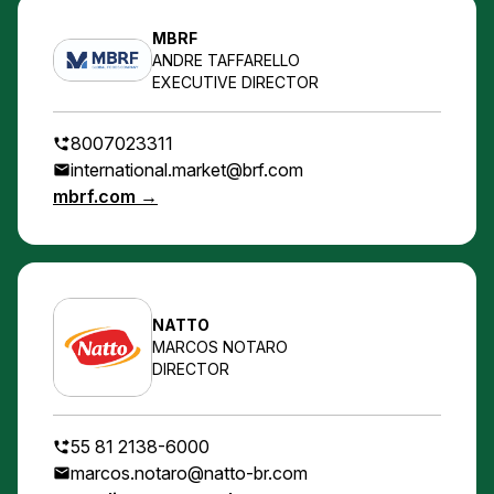
MBRF
ANDRE TAFFARELLO
EXECUTIVE DIRECTOR
8007023311
international.market@brf.com
mbrf.com →
NATTO
MARCOS NOTARO
DIRECTOR
55 81 2138-6000
marcos.notaro@natto-br.com