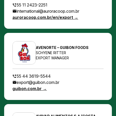
55 11 2423-2251
international@auroracoop.com.br
auroracoop.com.br/en/export →
AVENORTE – GUIBON FOODS
SCHYENE RITTER
EXPORT MANAGER
55 44 3619-5544
export@guibon.com.br
guibon.com.br →