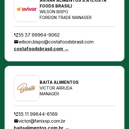
AVIVAR ALIMENTOS S.A (COSTA
FOODS BRASIL)
WILSON BISPO
FOREIGN TRADE MANAGER
55 37 99964-9062
wilson.bispo@costafoodsbrasil.com
costafoodsbrasil.com →
BAITA ALIMENTOS
VICTOR ARRUDA
MANAGER
55 11 99644-6169
victor@fenixsp.com.br
baitaalimentos.com.br →