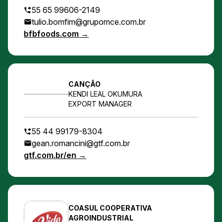
55 65 99606-2149
tulio.bomfim@grupomce.com.br
bfbfoods.com →
CANÇÃO
KENDI LEAL OKUMURA
EXPORT MANAGER
55 44 99179-8304
gean.romancini@gtf.com.br
gtf.com.br/en →
COASUL COOPERATIVA
AGROINDUSTRIAL