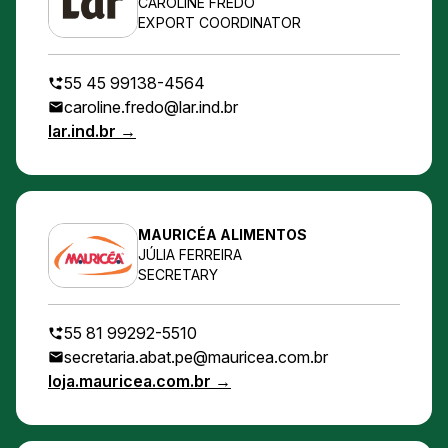
CAROLINE FREDO
EXPORT COORDINATOR
55 45 99138-4564
caroline.fredo@lar.ind.br
lar.ind.br →
MAURICÉA ALIMENTOS
JÚLIA FERREIRA
SECRETARY
55 81 99292-5510
secretaria.abat.pe@mauricea.com.br
loja.mauricea.com.br →